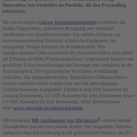
Innovations hat Neuheiten im Portfolio, die den Praxisalltag
erleichtern:
Die hochwertigen
Galaxie Instrumentenkassetten
verbessern die
exakte Organisation, gründliche Reinigung und wirksame
Sterilisation von Handinstrumenten. Ein stabiles Gehäuse aus
korrosionsresistentem Edelstahl schützt das Equipment, das
einzigartige Design reduziert die Kontaktpunkte. Das
lasergeschnittene Gitter maximiert den Wasserdurchfluss und erhöht
die Effizienz im RDG/Thermodesinfektor. Abgerundete Kanten und
geschlitzte Ecken beschleunigen die Drainage und verkürzen so die
Trocknungszeit. Der ergonomische Verschluss ist einhändig
bedienbar. Die lebensmittelechten, farbkodierten Silikonschienen
können variabel verteilt werden und sind mit allen gängigen
Griffdurchmessern kompatibel. Erhältlich sind DIN Kassetten für
zwanzig Instrumente, 1/2 DIN Kassetten für zehn Instrumente sowie
1/4 DIN Kassetten für fünf Instrumente. Mehr Informationen
unter
www.am-eagle.de/galaxie-kassetten
®
Mit den neuen
MB Applikatoren von Microbrush
werden dentale
Flüssigkeiten sparsam und präzise dosiert. Die biegsamen Stäbchen
verharren ohne Rückfederung in der gewünschten Position, das 0,5