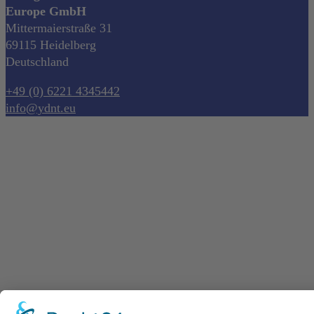
Europe GmbH
Mittermaierstraße 31
69115 Heidelberg
Deutschland
+49 (0) 6221 4345442
info@ydnt.eu