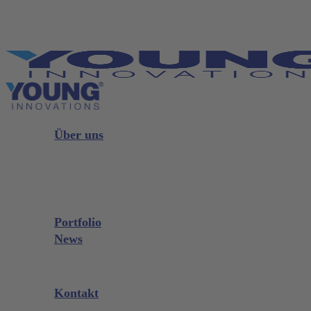
Skip
to
main
content
Menu
Über uns
Strategie
Führung
Vorstand
Portfolio
News
Messen & Events
Kontakt