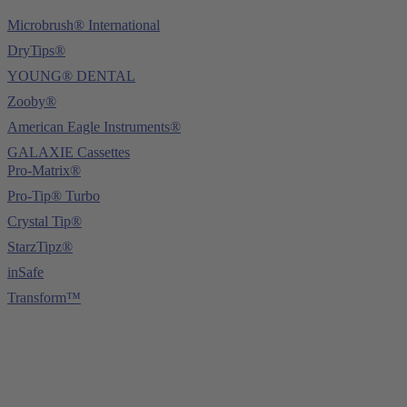
Microbrush® International
DryTips®
YOUNG® DENTAL
Zooby®
American Eagle Instruments®
GALAXIE Cassettes
Pro-Matrix®
Pro-Tip® Turbo
Crystal Tip®
StarzTipz®
inSafe
Transform™