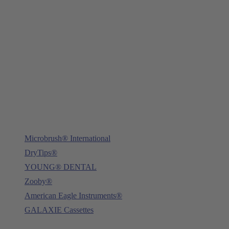
Young Innovations Europe GmbH
Mittermaierstraße 31
69115 Heidelberg
Tel.:
+49 (0) 6221 4345442
Fax: +49 (0) 6221 4539526
E-Mail:
info@ydnt.eu
Microbrush® International
DryTips®
YOUNG® DENTAL
Zooby®
American Eagle Instruments®
GALAXIE Cassettes