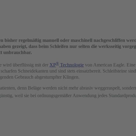
 bisher regelmäßig manuell oder maschinell nachgeschliffen werde
en gezeigt, dass beim Schleifen nur selten die werksseitig vorgeg
tt unbrauchbar.
®
e wird überflüssig mit der
XP
Technologie
von American Eagle. Eine 
 scharfen Schneidekanten und sind stets einsatzbereit. Schleifsteine si
engenden Gebrauch abgestumpfter Klingen.
 Patienten, denn Beläge werden nicht mehr abrasiv weggeraspelt, sonde
günstig, weil sie bei ordnungsgemäßer Anwendung jedes Standardprodu