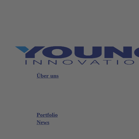
Skip
to
main
content
Menu
Über uns
Strategie
Führung
Vorstand
Portfolio
News