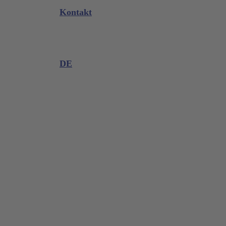
Messen & Events
Kontakt
Produktinformation
Produktreklamation
DE
DE
EN